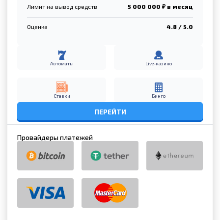
Лимит на вывод средств
5 000 000 ₽ в месяц
Оценка
4.8 / 5.0
Автоматы
Live-казино
Ставки
Бинго
ПЕРЕЙТИ
Провайдеры платежей