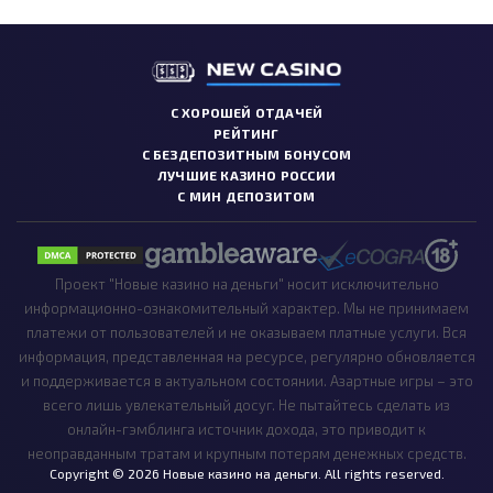
данных, включая протокол SSL, для защиты всех
финансовых операций и личных данных клиентов.
Кроме того, платформа строго придерживается
всех законодательных стандартов, касающихся
защиты информации и управления азартными
играми.
С ХОРОШЕЙ ОТДАЧЕЙ
РЕЙТИНГ
С БЕЗДЕПОЗИТНЫМ БОНУСОМ
ЛУЧШИЕ КАЗИНО РОССИИ
С МИН ДЕПОЗИТОМ
Проект "Новые казино на деньги" носит исключительно
информационно-ознакомительный характер. Мы не принимаем
платежи от пользователей и не оказываем платные услуги. Вся
информация, представленная на ресурсе, регулярно обновляется
и поддерживается в актуальном состоянии. Азартные игры – это
всего лишь увлекательный досуг. Не пытайтесь сделать из
онлайн-гэмблинга источник дохода, это приводит к
неоправданным тратам и крупным потерям денежных средств.
Copyright © 2026 Новые казино на деньги. All rights reserved.