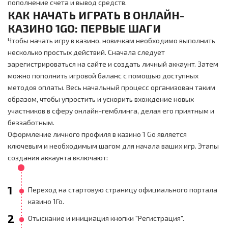
пополнение счета и вывод средств.
КАК НАЧАТЬ ИГРАТЬ В ОНЛАЙН-
КАЗИНО 1GO: ПЕРВЫЕ ШАГИ
Чтобы начать игру в казино, новичкам необходимо выполнить
несколько простых действий. Сначала следует
зарегистрироваться на сайте и создать личный аккаунт. Затем
можно пополнить игровой баланс с помощью доступных
методов оплаты. Весь начальный процесс организован таким
образом, чтобы упростить и ускорить вхождение новых
участников в сферу онлайн-гемблинга, делая его приятным и
беззаботным.
Оформление личного профиля в казино 1 Go является
ключевым и необходимым шагом для начала ваших игр. Этапы
создания аккаунта включают:
Переход на стартовую страницу официального портала
казино 1Го.
Отыскание и инициация кнопки "Регистрация".