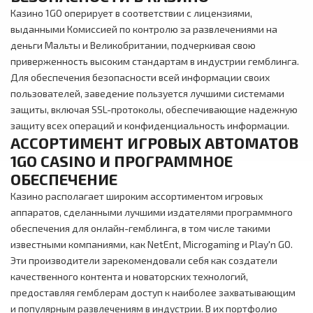
Казино 1GO оперирует в соответствии с лицензиями,
выданными Комиссией по контролю за развлечениями на
деньги Мальты и Великобритании, подчеркивая свою
приверженность высоким стандартам в индустрии гемблинга.
Для обеспечения безопасности всей информации своих
пользователей, заведение пользуется лучшими системами
защиты, включая SSL-протоколы, обеспечивающие надежную
защиту всех операций и конфиденциальность информации.
АССОРТИМЕНТ ИГРОВЫХ АВТОМАТОВ
1GO CASINO И ПРОГРАММНОЕ
ОБЕСПЕЧЕНИЕ
Казино располагает широким ассортиментом игровых
аппаратов, сделанными лучшими издателями программного
обеспечения для онлайн-гемблинга, в том числе такими
известными компаниями, как NetEnt, Microgaming и Play'n GO.
Эти производители зарекомендовали себя как создатели
качественного контента и новаторских технологий,
предоставляя гемблерам доступ к наиболее захватывающим
и популярным развлечениям в индустрии. В их портфолио