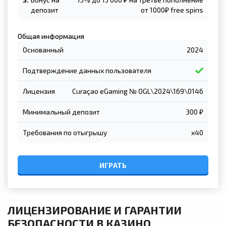
депозит
от 1000₽ free spins
Общая информация
Основанный
2024
Подтверждение данных пользователя
Лицензия
Curaçao eGaming № OGL\2024\169\0146
Минимальный депозит
300 ₽
Требования по отыгрышу
х40
ИГРАТЬ
ЛИЦЕНЗИРОВАНИЕ И ГАРАНТИИ
БЕЗОПАСНОСТИ В КАЗИНО