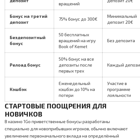
депозит
депозит 20€
вращений
Бонус на третий
Минимальный
75% бонус до 300€
депозит
депозит 20€
50 бесплатных
Бездепозитный
вращений на игру
Без депозита
бонус
Book of Kemet
50% бонус на все
Релоад бонус
депозиты после
Каждый депози
первых трех
Еженедельный
Участие в
Кэшбэк
кэшбэк до 10% на
программе
потери
лояльности
СТАРТОВЫЕ ПООЩРЕНИЯ ДЛЯ
НОВИЧКОВ
В казино 1Go приветственные бонусы разработаны
специально для новоприбывших игроков, обычно включают
увеличение первоначального вклада на определённый