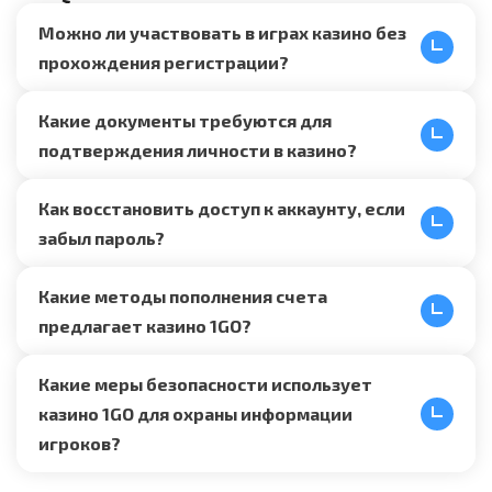
Можно ли участвовать в играх казино без
прохождения регистрации?
Необходимо зарегистрироваться для доступа ко
Какие документы требуются для
всему ассортименту развлечений и возможностей
платформы, что гарантирует соблюдение
подтверждения личности в казино?
требований безопасности и законодательства.
При верификации вашего профиля потребуется
Как восстановить доступ к аккаунту, если
предъявить документы, подтверждающие вашу
личность (например, паспорт или водительское
забыл пароль?
удостоверение) и адрес проживания (например,
счет за коммунальные услуги).
В случае утраты пароля воспользуйтесь функцией
Какие методы пополнения счета
его восстановления на сайте казино. Вам нужно
будет указать ваш электронный адрес и следовать
предлагает казино 1GO?
инструкциям, которые будут высланы на вашу почту
для сброса пароля.
Платформа предоставляет разнообразные
Какие меры безопасности использует
варианты для внесения депозитов, включая
использование банковских карт, электронных
казино 1GO для охраны информации
кошельков, криптовалют и прямых банковских
игроков?
переводов. Подробности о каждом способе можно
узнать в разделе «Касса» на официальном сайте
Казино применяет передовые методы шифрования
казино.