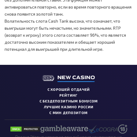
активироваться повторно, если во время повторного вращения
снова появится золотой танк.
Волатильность слота Cash Tank высока, что означает, что
выигрыши могут быть нечастыми, но значительными. RTP
(возврат к игроку) этого слота составляет 96%, что является
достаточно высоким показателем и обещает хороший
потенциал для выигрышей при длительной игре.
С ХОРОШЕЙ ОТДАЧЕЙ
РЕЙТИНГ
С БЕЗДЕПОЗИТНЫМ БОНУСОМ
ЛУЧШИЕ КАЗИНО РОССИИ
С МИН ДЕПОЗИТОМ