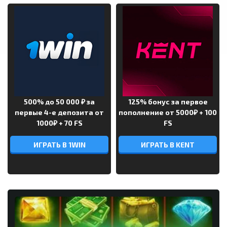
500% до 50 000 ₽ за
125% бонус за первое
первые 4-е депозита от
пополнение от 5000₽ + 100
1000₽ + 70 FS
FS
ИГРАТЬ В 1WIN
ИГРАТЬ В KENT