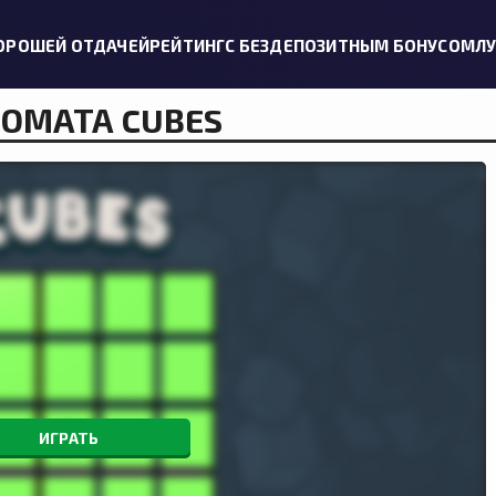
ХОРОШЕЙ ОТДАЧЕЙ
РЕЙТИНГ
С БЕЗДЕПОЗИТНЫМ БОНУСОМ
ЛУ
ТОМАТА CUBES
ИГРАТЬ