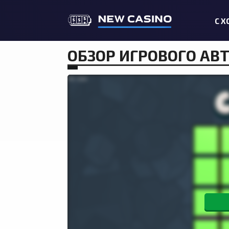
С 
ОБЗОР ИГРОВОГО АВ