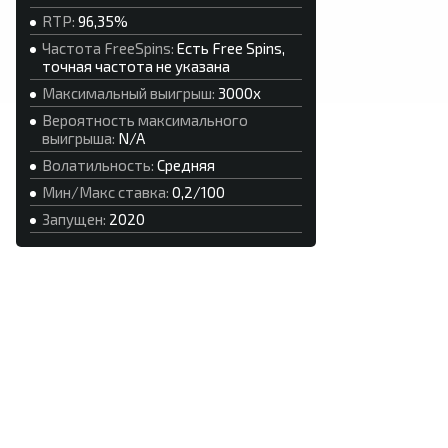
RTP:
96,35%
Частота FreeSpins:
Есть Free Spins,
точная частота не указана
Максимальный выигрыш:
3000х
Вероятность максимального
выигрыша:
N/A
Волатильность:
Средняя
Мин/Макс ставка:
0,2/100
Запущен:
2020