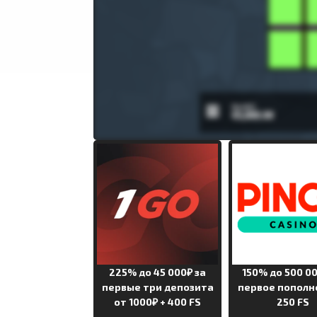
225% до 45 000₽ за
150% до 500 00
первые три депозита
первое пополн
от 1000₽ + 400 FS
250 FS