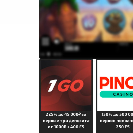
225% до 45 000₽ за
150% до 500 00
первые три депозита
первое пополн
от 1000₽ + 400 FS
250 FS