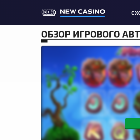
С 
ОБЗОР ИГРОВОГО АВ