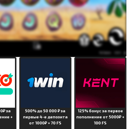
0₽ за
500% до 50 000 ₽ за
125% бонус за первое
ение +
первые 4-е депозита
пополнение от 5000₽ +
от 1000₽ + 70 FS
100 FS