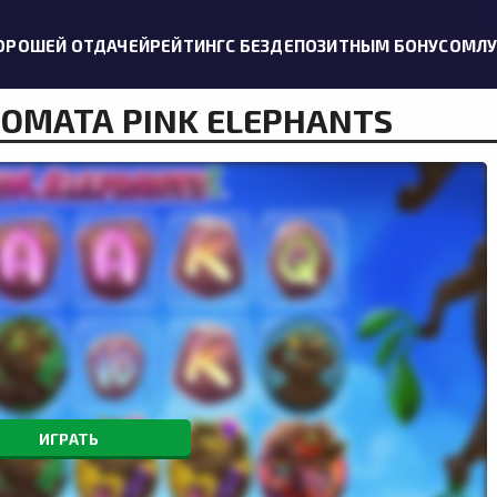
ХОРОШЕЙ ОТДАЧЕЙ
РЕЙТИНГ
С БЕЗДЕПОЗИТНЫМ БОНУСОМ
ЛУ
ТОМАТА PINK ELEPHANTS
ИГРАТЬ